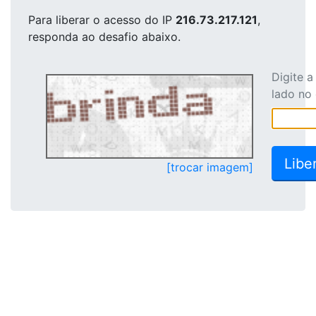
Para liberar o acesso
do IP
216.73.217.121
,
responda ao desafio abaixo.
Digite 
lado no
[trocar imagem]