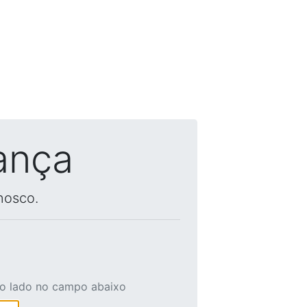
ança
nosco.
ao lado no campo abaixo