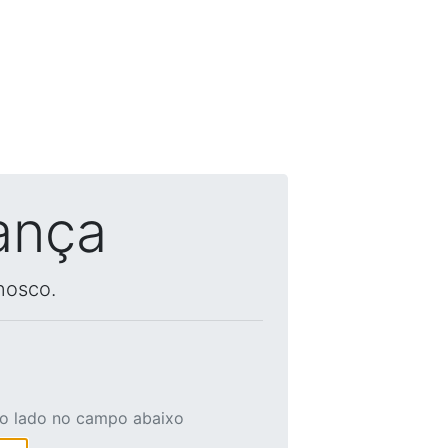
ança
nosco.
ao lado no campo abaixo